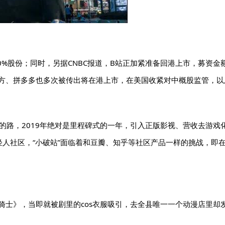
%股份；同时，另据CNBC报道，B站正加紧准备回港上市，募资金额达
东方、拼多多也多次被传出将在港上市，在美国收紧对中概股监管，
的路，2019年绝对是里程碑式的一年，引入正版影视、营收去游戏化
人社区，“小破站”面临着和豆瓣、知乎等社区产品一样的挑战，即
鬼骑士》，当即就被剧里的cos衣服吸引，去全县唯一一个动漫店里