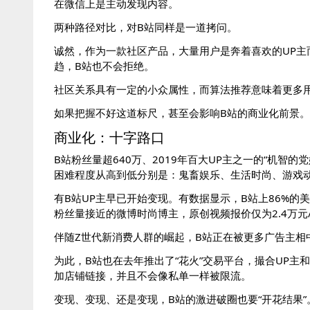
在微信上是主动发现内容。
两种路径对比，对B站同样是一道拷问。
诚然，作为一款社区产品，大量用户是奔着喜欢的UP主
趋，B站也不会拒绝。
社区关系具有一定的小众属性，而算法推荐意味着更多
如果把握不好这道标尺，甚至会影响B站的商业化前景。
商业化：十字路口
B站粉丝量超640万、2019年百大UP主之一的“机
困难程度从高到低分别是：鬼畜娱乐、生活时尚、游戏
有B站UP主早已开始变现。有数据显示，B站上86%的
粉丝量接近的微博时尚博主，原创视频报价仅为2.4万元
伴随Z世代新消费人群的崛起，B站正在被更多广告主相
为此，B站也在去年推出了“花火”交易平台，撮合UP主
加店铺链接，并且不会像私单一样被限流。
变现、变现、还是变现，B站的激进破圈也要“开花结果”