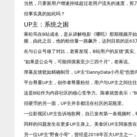
当然，只要新用户增速持续超过老用户流失的速度，剪
但事实真的如此吗？
UP主：系统之困
蒋松筠在B站成名，是从讲解电影《哪吒》那期视频开始
频，由此之后，他的粉丝量一路飙升，达到目前的近63
在与公众号做了对比，老蒋发现，B站用户的反馈“真实
“如果是公众号，可能得摸索至少三四个月”，老蒋说。
弹幕反馈犹如精确制导，UP主“DannyData小丹尼
平台尊重UP主，创作者尊重粉丝，用户与UP主之间往
这是B站作为内容社区的核心竞争力。陈睿就曾表示：“
但硬币的另一面，UP主并非都活在社区的花瓶里。
一位影视区UP主告诉地歌网，自己发布第一条视频时，
同样的问题发生在更多UP主身上。美食区UP主阿振曾
另一位UP主“野食小哥”，曾经是2018年百大UP主