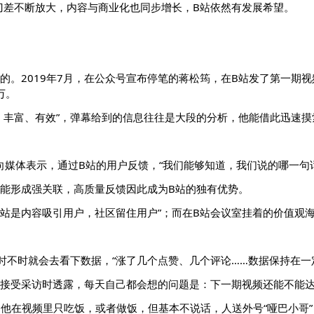
刀差不断放大，内容与商业化也同步增长，B站依然有发展希望。
的。2019年7月，在公众号宣布停笔的蒋松筠，在B站发了第一期视
万。
、丰富、有效”，弹幕给到的信息往往是大段的分析，他能借此迅速
”也曾向媒体表示，通过B站的用户反馈，“我们能够知道，我们说的哪一
往能形成强关联，高质量反馈因此成为B站的独有优势。
B站是内容吸引用户，社区留住用户”；而在B站会议室挂着的价值观海
时不时就会去看下数据，“涨了几个点赞、几个评论……数据保持在一
在接受采访时透露，每天自己都会想的问题是：下一期视频还能不能
之一，他在视频里只吃饭，或者做饭，但基本不说话，人送外号“哑巴小