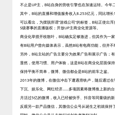
不止是UP主，B站自身的营收引擎也在加速运转。今年二
其中，B站的直播和增值服务收入8.253亿元，同比增长153
可以看出，为摆脱所谓“游戏公司”的标签，B站正使出
S级赛事的直播版权；开放UP主商业化资源等。
商业化举措开枝散叶，B站确实足够激进，但其作为一
有B站用户曾向媒体表示，虽然B站有电商功能，但并不
另外，B站主站的广告主要分为效果广告和展示广告；有媒
显然，使用习惯、用户体验，这是B站在商业化层面保
保持平衡不简单，微博、微信都会是B站的前车之鉴。
2013年的微博，在微信冲击下遭遇滑铁卢，随后通过在
下沉、娱乐化、网红经济……多项因素将微博推上新的
月活过5亿的微博，收入已经被快手、抖音等同量级的
反观另一款产品微信，其微信公众号从诞生之初就保持