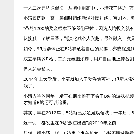
一入二次元坑深似海，从初中到高中，小清花了将近1万元
小清回忆到，高一暑假时组织动漫社团排练，写剧本、租
“虽然1200的奖金根本不够我们平摊，因为人均投入就
从接触、了解日番，到演化成个人兴趣，最终融入二次元
如今，95后群体正在B站释放着自己的兴趣，亦或沉浸
成立早期的B站，二次元氛围浓厚，用户自由地上传番剧、在
但人总会长大。
2014年上大学后，小清就加入了动漫集英社，但新人
浅了。
小清入学的同年，靖宇在朋友推荐下看了B站的游戏视频，
才知道B站还可以追番。
其实，早在2012年，B站就已涉足游戏领域；一年后，
这一切，都发生在B站“激进出圈”的2019年之前
显然，和小清一样，B站用户也会长大，心智不断成熟