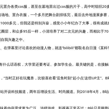
置办各类cos服，甚至在墓地里出过cos服的片子，高中时组织2
场地、置办衣服，一个多月把舞台剧排练完，最后去外地漫展参赛，
有1000多元，但我还是特别兴奋，感觉小小年纪办了大事，很有成就
圈层，和众多95后一样，小清培养了对二次元的兴趣，而相比于70
到自我兴趣之中。
弹幕里讨论喜欢的动漫人物，就连“bilibili”都取名自日漫《
没有什么话语权，大学里还要考证、参加学生会。最关键的是，在接
“当时正好在玩魔兽，比较喜欢看‘逗鱼时刻’‘起小点’这些UP主”。
B站开设科技频道，两年后增设生活、时尚频道。到2018年4月，B
意味着内容需求更为广泛，涉猎游戏、影视再正常不过；B站只是顺势