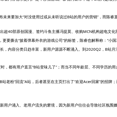
未来要加大“对没使用过或从未听说过B站的用户的营销”，而陈睿直接立下
超40部原创国漫、签约斗鱼主播冯提莫、收购MCN机构超电文化部
，更要撕去“披着弹幕外衣的游戏公司”的标签，陈睿也解释称：“小
，内容分类日趋丰富，新用户源源不断涌入。到2020Q2，B站月活
度时，都有用户直言“B站变味儿了”；而当不同年龄层、不同学历的
老粉“回流”A站，后者甚至在主页打出了“欢迎Acer回家”的招牌；而
到新用户涌入、老用户流失的窘境，因为新用户往往会导致社区氛围