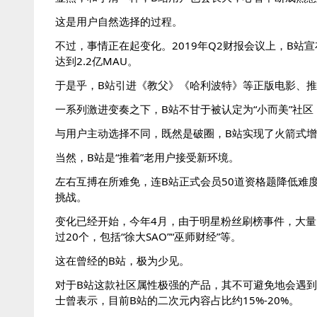
这是用户自然选择的过程。
不过，事情正在起变化。2019年Q2财报会议上，B站宣布
达到2.2亿MAU。
于是乎，B站引进《教父》《哈利波特》等正版电影、推出
一系列激进变奏之下，B站不甘于被认定为“小而美”社区
与用户主动选择不同，既然是破圈，B站实现了火箭式增长
当然，B站是“推着”老用户接受新环境。
左右互搏在所难免，连B站正式会员50道资格题降低难
挑战。
变化已经开始，今年4月，由于明星粉丝刷榜事件，大量B站
过20个，包括“徐大SAO”“巫师财经”等。
这在曾经的B站，极为少见。
对于B站这款社区属性极强的产品，其不可避免地会遇
士曾表示，目前B站的二次元内容占比约15%-20%。