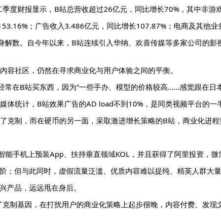
季度财报显示，B站总营收超过26亿元，同比增长70%，其中非游戏
.16%；广告收入3.486亿元，同比增长107.87%；电商及其他业务
浑身解数。自今年以来，B站连续引入华纳、欢喜传媒等多家公司的
家内容社区，仍然在寻求商业化与用户体验之间的平衡。
经常在B站买东西，因为“一些手办、模型的价格较高……感觉跟在日
体统计，B站效果广告的AD load不到10%，是同类视频平台的一
持了克制，而在硬币的另一面，采取激进增长策略的B站，商业化进程
智能手机上预装App、扶持垂直领域KOL，并且获得了阿里投资，微博
台阶；但与此同时，虚假流量泛滥、优质内容难以提纯、精英人群大量
新兴产品，远远甩在身后。
了克制基因，在打扰用户的商业化策略上起步很晚，内容付费、发现